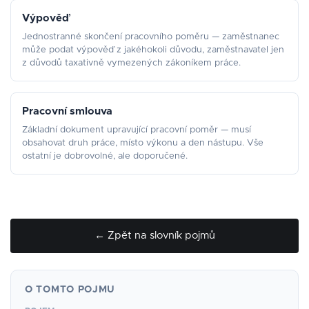
Výpověď
Jednostranné skončení pracovního poměru — zaměstnanec
může podat výpověď z jakéhokoli důvodu, zaměstnavatel jen
z důvodů taxativně vymezených zákoníkem práce.
Pracovní smlouva
Základní dokument upravující pracovní poměr — musí
obsahovat druh práce, místo výkonu a den nástupu. Vše
ostatní je dobrovolné, ale doporučené.
← Zpět na slovník pojmů
O TOMTO POJMU