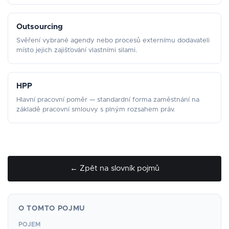
Outsourcing
Svěření vybrané agendy nebo procesů externímu dodavateli
místo jejich zajišťování vlastními silami.
HPP
Hlavní pracovní poměr — standardní forma zaměstnání na
základě pracovní smlouvy s plným rozsahem práv.
← Zpět na slovník pojmů
O TOMTO POJMU
POJEM