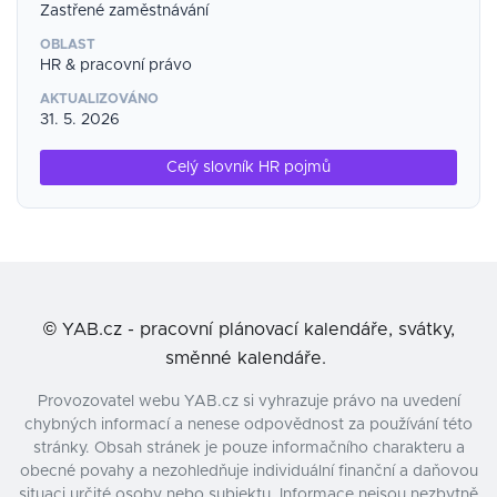
Zastřené zaměstnávání
OBLAST
HR & pracovní právo
AKTUALIZOVÁNO
31. 5. 2026
Celý slovník HR pojmů
©
YAB.cz - pracovní plánovací kalendáře, svátky,
směnné kalendáře.
Provozovatel webu YAB.cz si vyhrazuje právo na uvedení
chybných informací a nenese odpovědnost za používání této
stránky. Obsah stránek je pouze informačního charakteru a
obecné povahy a nezohledňuje individuální finanční a daňovou
situaci určité osoby nebo subjektu. Informace nejsou nezbytně