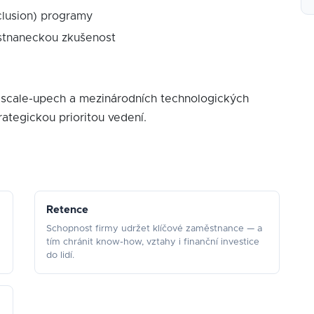
nclusion) programy
ěstnaneckou zkušenost
h, scale-upech a mezinárodních technologických
trategickou prioritou vedení.
Retence
Schopnost firmy udržet klíčové zaměstnance — a
tím chránit know-how, vztahy i finanční investice
do lidí.