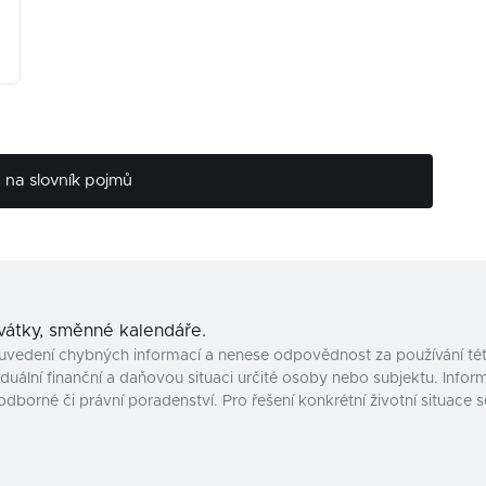
na slovník pojmů
svátky, směnné kalendáře.
uvedení chybných informací a nenese odpovědnost za používání tét
uální finanční a daňovou situaci určité osoby nebo subjektu. Inform
odborné či právní poradenství. Pro řešení konkrétní životní situac