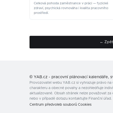
Celková pohoda zaměstnance v práci — fyzické
zdraví, psychická rovnováha i kvalita pracovního
prostředí.
← Zpět 
©
YAB.cz - pracovní plánovací kalendáře, 
Provozovatel webu YAB.cz si vyhrazuje právo na 
charakteru a obecné povahy a nezohledňuje individ
aktualizované. Obsah stránek nelze považovat za 
nebo v případě dotazu kontaktujte Finanční úřad.
Centrum předvoleb souborů Cookies