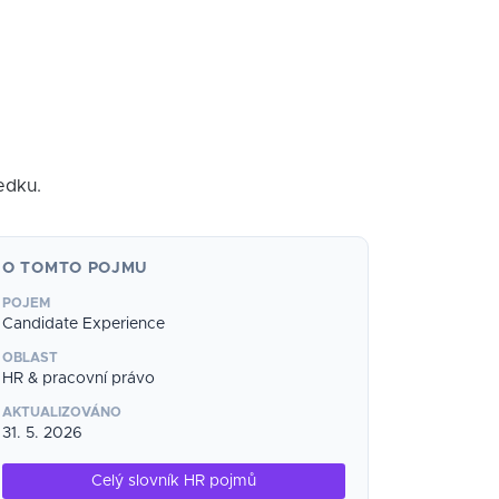
edku.
O TOMTO POJMU
POJEM
Candidate Experience
OBLAST
HR & pracovní právo
AKTUALIZOVÁNO
31. 5. 2026
Celý slovník HR pojmů