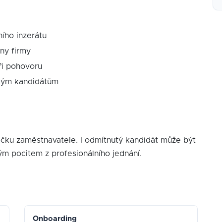
ího inzerátu
ny firmy
ři pohovoru
utým kandidátům
načku zaměstnavatele. I odmítnutý kandidát může být
m pocitem z profesionálního jednání.
Onboarding