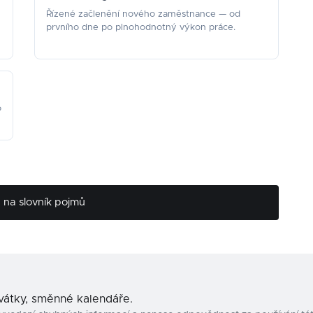
Řízené začlenění nového zaměstnance — od
prvního dne po plnohodnotný výkon práce.
o
na slovník pojmů
svátky, směnné kalendáře.