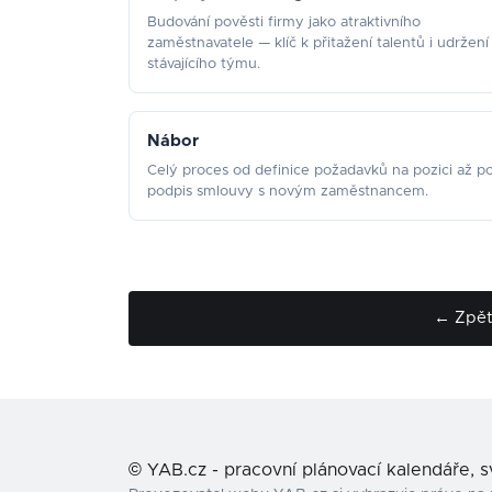
Budování pověsti firmy jako atraktivního
zaměstnavatele — klíč k přitažení talentů i udržení
stávajícího týmu.
Nábor
Celý proces od definice požadavků na pozici až p
podpis smlouvy s novým zaměstnancem.
← Zpět 
©
YAB.cz - pracovní plánovací kalendáře, 