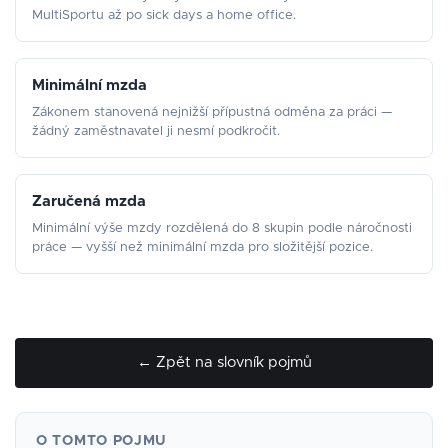
MultiSportu až po sick days a home office.
Minimální mzda
Zákonem stanovená nejnižší přípustná odměna za práci —
žádný zaměstnavatel ji nesmí podkročit.
Zaručená mzda
Minimální výše mzdy rozdělená do 8 skupin podle náročnosti
práce — vyšší než minimální mzda pro složitější pozice.
← Zpět na slovník pojmů
O TOMTO POJMU