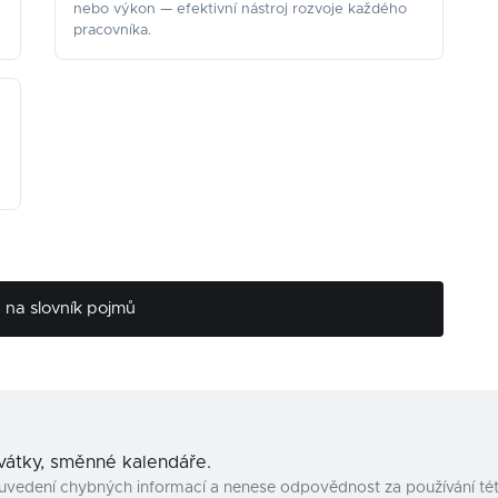
nebo výkon — efektivní nástroj rozvoje každého
pracovníka.
na slovník pojmů
svátky, směnné kalendáře.
uvedení chybných informací a nenese odpovědnost za používání tét