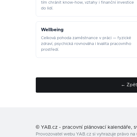
tím chránit know-how, vztahy i finanční investice
do lidí.
Wellbeing
Celková pohoda zaměstnance v práci — fyzické
zdraví, psychická rovnováha i kvalita pracovního
prostředí.
← Zpět 
©
YAB.cz - pracovní plánovací kalendáře, 
Provozovatel webu YAB.cz si vyhrazuje právo na 