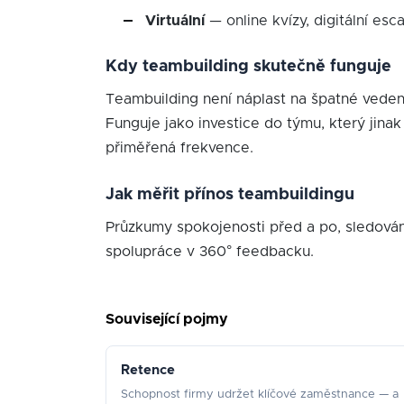
Virtuální
— online kvízy, digitální es
Kdy teambuilding skutečně funguje
Teambuilding není náplast na špatné vedení
Funguje jako investice do týmu, který jina
přiměřená frekvence.
Jak měřit přínos teambuildingu
Průzkumy spokojenosti před a po, sledován
spolupráce v 360° feedbacku.
Související pojmy
Retence
Schopnost firmy udržet klíčové zaměstnance — a