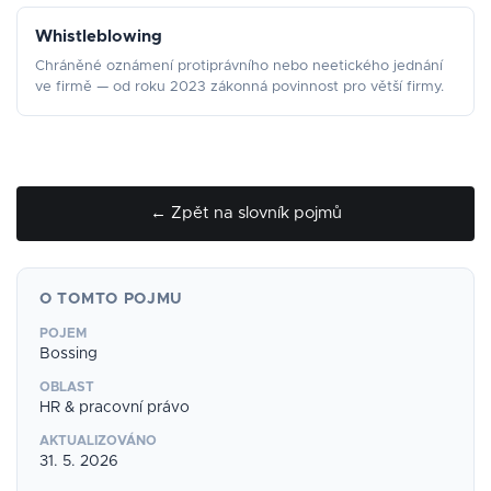
Whistleblowing
Chráněné oznámení protiprávního nebo neetického jednání
ve firmě — od roku 2023 zákonná povinnost pro větší firmy.
← Zpět na slovník pojmů
O TOMTO POJMU
POJEM
Bossing
OBLAST
HR & pracovní právo
AKTUALIZOVÁNO
31. 5. 2026