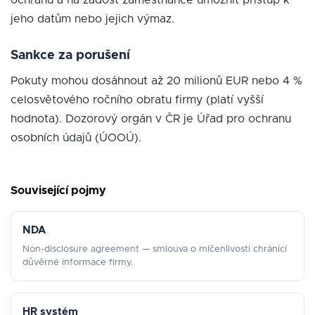
ochranu a na žádost zaměstnance umožnit přístup k
jeho datům nebo jejich výmaz.
Sankce za porušení
Pokuty mohou dosáhnout až 20 milionů EUR nebo 4 %
celosvětového ročního obratu firmy (platí vyšší
hodnota). Dozorový orgán v ČR je Úřad pro ochranu
osobních údajů (ÚOOÚ).
Související pojmy
NDA
Non-disclosure agreement — smlouva o mlčenlivosti chránící
důvěrné informace firmy.
HR systém