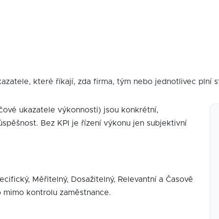
atele, které říkají, zda firma, tým nebo jednotlivec plní s
čové ukazatele výkonnosti) jsou konkrétní,
spěšnost. Bez KPI je řízení výkonu jen subjektivní
pecifický, Měřitelný, Dosažitelný, Relevantní a Časově
bo mimo kontrolu zaměstnance.