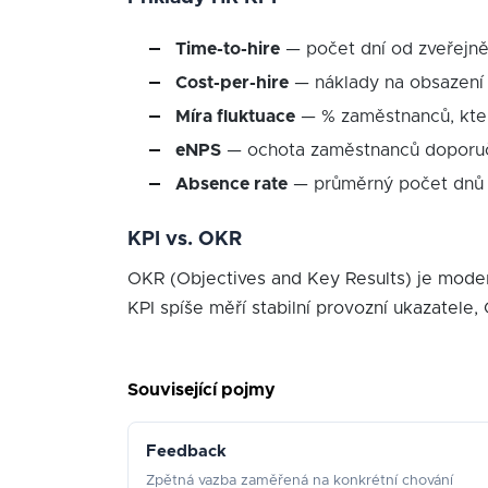
Time-to-hire
— počet dní od zveřejně
Cost-per-hire
— náklady na obsazení
Míra fluktuace
— % zaměstnanců, kteří
eNPS
— ochota zaměstnanců doporuči
Absence rate
— průměrný počet dnů
KPI vs. OKR
OKR (Objectives and Key Results) je moder
KPI spíše měří stabilní provozní ukazatele,
Související pojmy
Feedback
Zpětná vazba zaměřená na konkrétní chování