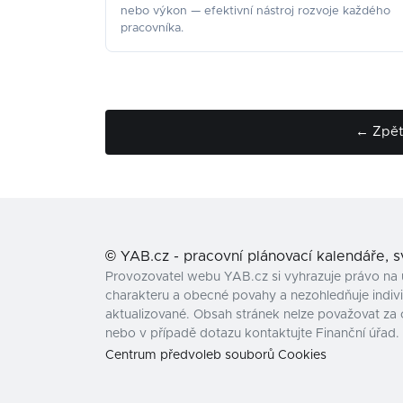
nebo výkon — efektivní nástroj rozvoje každého
pracovníka.
← Zpět 
©
YAB.cz - pracovní plánovací kalendáře, 
Provozovatel webu YAB.cz si vyhrazuje právo na 
charakteru a obecné povahy a nezohledňuje individ
aktualizované. Obsah stránek nelze považovat za 
nebo v případě dotazu kontaktujte Finanční úřad.
Centrum předvoleb souborů Cookies