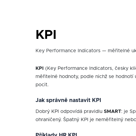
KPI
Key Performance Indicators — měřitelné ukaz
KPI
(Key Performance Indicators, česky klí
měřitelné hodnoty, podle nichž se hodnotí ú
pocit.
Jak správně nastavit KPI
Dobrý KPI odpovídá pravidlu
SMART
: je S
ohraničený. Špatný KPI je neměřitelný ne
Příklady HR KPI