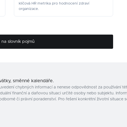
klíčová HR metrika pro hodnocení zdraví
organizace.
na slovník pojmů
svátky, směnné kalendáře.
uvedení chybných informací a nenese odpovědnost za používání tét
uální finanční a daňovou situaci určité osoby nebo subjektu. Inform
odborné či právní poradenství. Pro řešení konkrétní životní situac