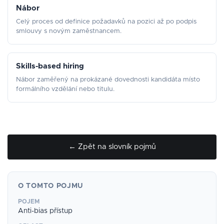
Nábor
Celý proces od definice požadavků na pozici až po podpis
smlouvy s novým zaměstnancem.
Skills-based hiring
Nábor zaměřený na prokázané dovednosti kandidáta místo
formálního vzdělání nebo titulu.
← Zpět na slovník pojmů
O TOMTO POJMU
POJEM
Anti-bias přístup