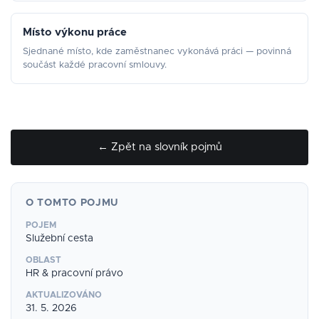
Místo výkonu práce
Sjednané místo, kde zaměstnanec vykonává práci — povinná
součást každé pracovní smlouvy.
← Zpět na slovník pojmů
O TOMTO POJMU
POJEM
Služební cesta
OBLAST
HR & pracovní právo
AKTUALIZOVÁNO
31. 5. 2026