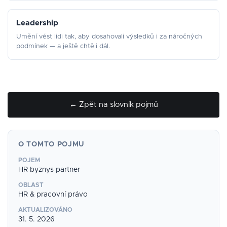
Leadership
Umění vést lidi tak, aby dosahovali výsledků i za náročných
podmínek — a ještě chtěli dál.
← Zpět na slovník pojmů
O TOMTO POJMU
POJEM
HR byznys partner
OBLAST
HR & pracovní právo
AKTUALIZOVÁNO
31. 5. 2026