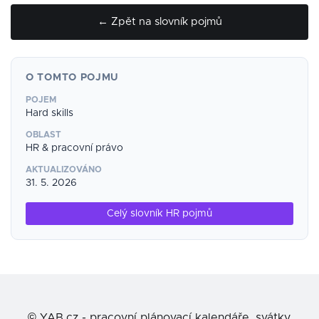
← Zpět na slovník pojmů
O TOMTO POJMU
POJEM
Hard skills
OBLAST
HR & pracovní právo
AKTUALIZOVÁNO
31. 5. 2026
Celý slovník HR pojmů
©
YAB.cz - pracovní plánovací kalendáře, svátky,