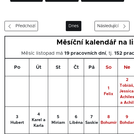
Předchozí
Dnes
Následující
Měsíční kalendář na l
Měsíc listopad má
19 pracovních dní
, tj.
152 pra
Po
Út
St
Čt
Pá
So
Ne
2
Tobiáš
1
Jessica
Felix
Achile
a Achil
4
3
5
6
7
8
9
Karel a
Hubert
Miriam
Liběna
Saskie
Bohumír
Bohda
Karla