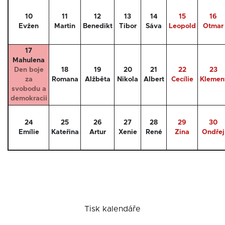
10
11
12
13
14
15
16
Evžen
Martin
Benedikt
Tibor
Sáva
Leopold
Otmar
17
Mahulena
Den boje
18
19
20
21
22
23
za
Romana
Alžběta
Nikola
Albert
Cecílie
Klemen
svobodu a
demokracii
24
25
26
27
28
29
30
Emílie
Kateřina
Artur
Xenie
René
Zina
Ondřej
Tisk kalendáře