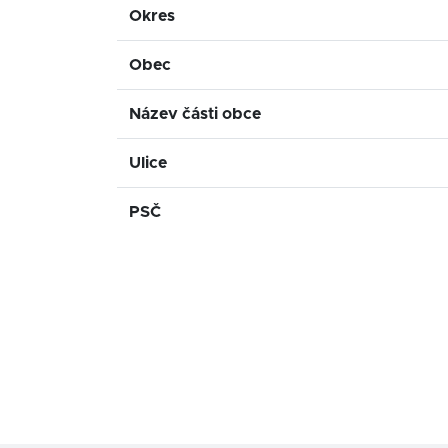
Okres
Obec
Název části obce
Ulice
PSČ