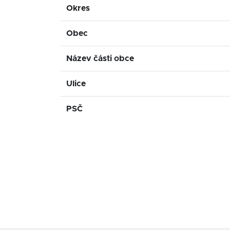
Okres
Obec
Název části obce
Ulice
PSČ