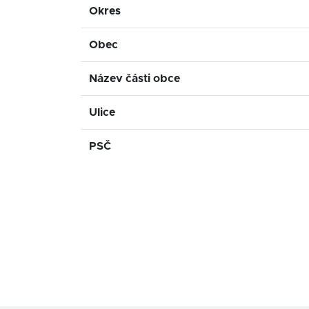
Okres
Obec
Název části obce
Ulice
PSČ