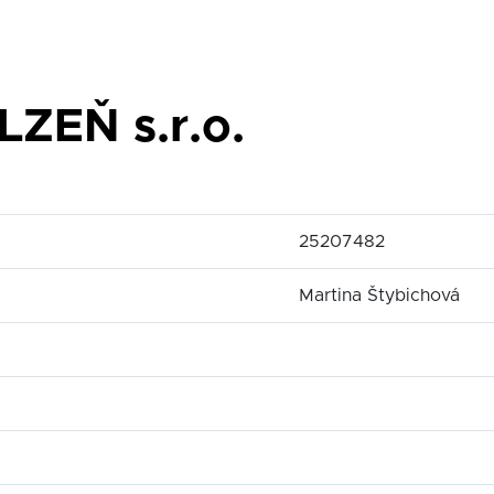
ZEŇ s.r.o.
25207482
Martina Štybichová