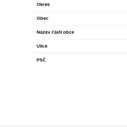
Okres
Obec
Název části obce
Ulice
PSČ