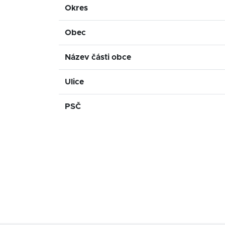
Okres
Obec
Název části obce
Ulice
PSČ