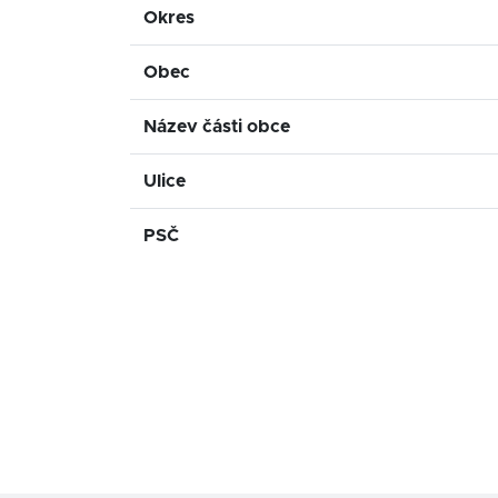
Okres
Obec
Název části obce
Ulice
PSČ