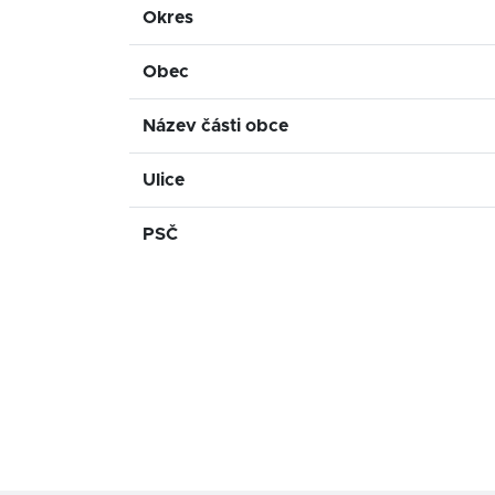
Okres
Obec
Název části obce
Ulice
PSČ