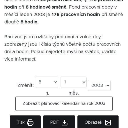
hodin
při
8 hodinové směně
. Fond pracovní doby v
měsíci leden 2003 je
176 pracovních hodin
při směně
dlouhé
8 hodin
.
Barevně jsou rozlišeny pracovní a volné dny,
zobrazeny jsou i čísla týdnů včetně počtu pracovních
dní a hodin. Pokud najedete myší na svátek, uvídíte
více informací.
Změnit:
h.
měs.
Zobrazit plánovací kalendář na rok 2003
Tisk
PDF
Obrázek