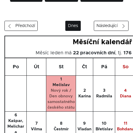
Předchozí
Dnes
Následující
Měsíční kalendář
Měsíc leden má
22 pracovních dní
, tj.
176
Po
Út
St
Čt
Pá
So
1
Mečislav
Nový rok /
2
3
4
Den obnovy
Karina
Radmila
Diana
samostatného
českého státu
6
Kašpar,
7
8
9
10
11
Melichar
Vilma
Čestmír
Vladan
Břetislav
Bohdan
a