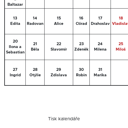
Baltazar
13
14
15
16
17
18
Edita
Radovan
Alice
Ctirad
Drahoslav
Vladisla
20
21
22
23
24
25
Ilona a
Běla
Slavomír
Zdeněk
Milena
Miloš
Sebastian
27
28
29
30
31
Ingrid
Otýlie
Zdislava
Robin
Marika
Tisk kalendáře