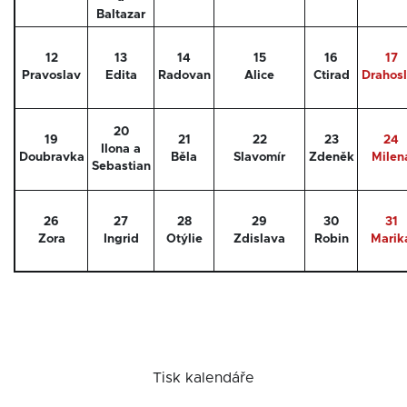
Baltazar
12
13
14
15
16
17
Pravoslav
Edita
Radovan
Alice
Ctirad
Drahos
20
19
21
22
23
24
Ilona a
Doubravka
Běla
Slavomír
Zdeněk
Milen
Sebastian
26
27
28
29
30
31
Zora
Ingrid
Otýlie
Zdislava
Robin
Marik
Tisk kalendáře