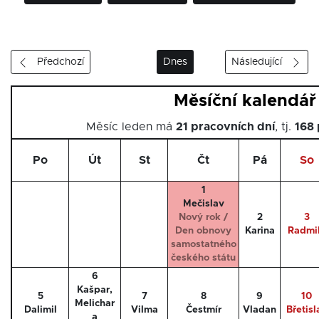
Předchozí
Dnes
Následující
Měsíční kalendář
Měsíc leden má
21 pracovních dní
, tj.
168 
Po
Út
St
Čt
Pá
So
1
Mečislav
Nový rok /
2
3
Den obnovy
Karina
Radmi
samostatného
českého státu
6
Kašpar,
5
7
8
9
10
Melichar
Dalimil
Vilma
Čestmír
Vladan
Břetisl
a