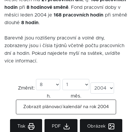
hodin
při
8 hodinové směně
. Fond pracovní doby v
měsíci leden 2004 je
168 pracovních hodin
při směně
dlouhé
8 hodin
.
Barevně jsou rozlišeny pracovní a volné dny,
zobrazeny jsou i čísla týdnů včetně počtu pracovních
dní a hodin. Pokud najedete myší na svátek, uvídíte
více informací.
Změnit:
h.
měs.
Zobrazit plánovací kalendář na rok 2004
Tisk
PDF
Obrázek