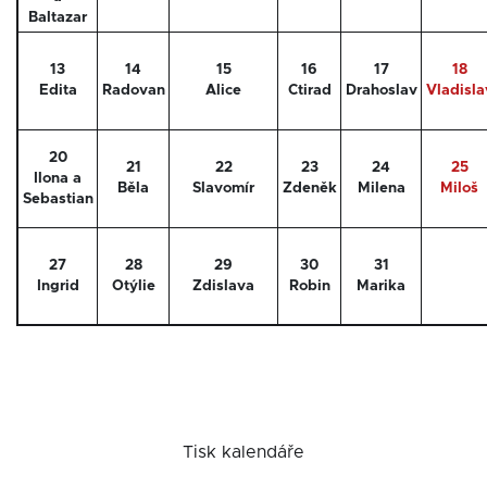
Baltazar
13
14
15
16
17
18
Edita
Radovan
Alice
Ctirad
Drahoslav
Vladisla
20
21
22
23
24
25
Ilona a
Běla
Slavomír
Zdeněk
Milena
Miloš
Sebastian
27
28
29
30
31
Ingrid
Otýlie
Zdislava
Robin
Marika
Tisk kalendáře