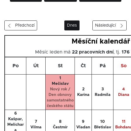
Předchozí
Dnes
Následující
Měsíční kalendář
Měsíc leden má
22 pracovních dní
, tj.
176
Po
Út
St
Čt
Pá
So
1
Mečislav
Nový rok /
2
3
4
Den obnovy
Karina
Radmila
Diana
samostatného
českého státu
6
Kašpar,
7
8
9
10
11
Melichar
Vilma
Čestmír
Vladan
Břetislav
Bohdan
a