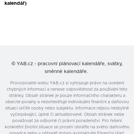
kalendář)
©
YAB.cz - pracovní plánovací kalendáře, svátky,
směnné kalendáře.
Provozovatel webu YAB.cz si vyhrazuje právo na uvedení
chybných informací a nenese odpovědnost za používání této
stránky. Obsah stránek je pouze informačního charakteru a
obecné povahy a nezohledňuje individuální finanční a daňovou
situaci určité osoby nebo subjektu. Informace nejsou nezbytně
vyčerpávající, úplné či aktualizované. Obsah stránek nelze
považovat za odborné či právní poradenství. Pro řešení
konkrétní životní situace se prosím obraťte na svého daňového
poradce nebo v případě dotazu kontaktujte Finanční úřad.