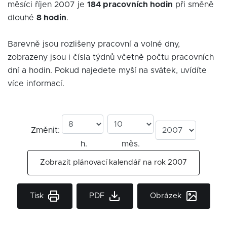
měsíci říjen 2007 je
184 pracovních hodin
při směně
dlouhé
8 hodin
.
Barevně jsou rozlišeny pracovní a volné dny,
zobrazeny jsou i čísla týdnů včetně počtu pracovních
dní a hodin. Pokud najedete myší na svátek, uvídíte
více informací.
Změnit:
h.
měs.
Zobrazit plánovací kalendář na rok 2007
Tisk
PDF
Obrázek