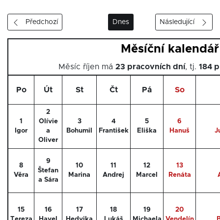
Předchozí
Dnes
Následující
Měsíční kalendář
Měsíc říjen má
23 pracovních dní
, tj.
184 p
Po
Út
St
Čt
Pá
So
2
1
Olívie
3
4
5
6
Igor
a
Bohumil
František
Eliška
Hanuš
J
Oliver
9
8
10
11
12
13
Štefan
Věra
Marina
Andrej
Marcel
Renáta
a Sára
15
16
17
18
19
20
Tereza
Havel
Hedvika
Lukáš
Michaela
Vendelín
B