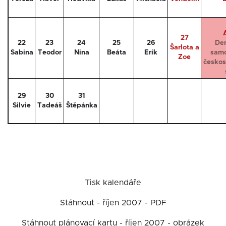
27
22
23
24
25
26
Den
Šarlota a
Sabina
Teodor
Nina
Beáta
Erik
samo
Zoe
českos
29
30
31
Silvie
Tadeáš
Štěpánka
Tisk kalendáře
Stáhnout - říjen 2007 - PDF
Stáhnout plánovací kartu - říjen 2007 - obrázek