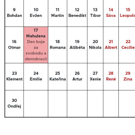
9
10
11
12
13
14
15
Bohdan
Evžen
Martin
Benedikt
Tibor
Sáva
Leopol
17
Mahulena
16
Den boje
18
19
20
21
22
Otmar
za
Romana
Alžběta
Nikola
Albert
Cecílie
svobodu a
demokracii
23
24
25
26
27
28
29
Klement
Emílie
Kateřina
Artur
Xenie
René
Zina
30
Ondřej