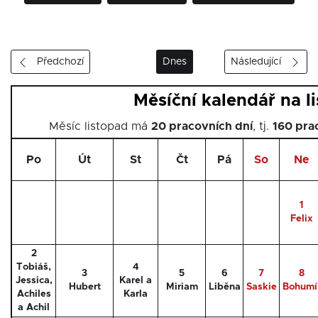
Předchozí
Dnes
Následující
Měsíční kalendář na l
Měsíc listopad má
20 pracovních dní
, tj.
160 pra
Po
Út
St
Čt
Pá
So
Ne
1
Felix
2
Tobiáš,
4
3
5
6
7
8
Jessica,
Karel a
Hubert
Miriam
Liběna
Saskie
Bohumí
Achiles
Karla
a Achil