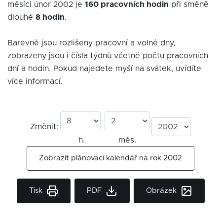
měsíci únor 2002 je
160 pracovních hodin
při směně
dlouhé
8 hodin
.
Barevně jsou rozlišeny pracovní a volné dny,
zobrazeny jsou i čísla týdnů včetně počtu pracovních
dní a hodin. Pokud najedete myší na svátek, uvídíte
více informací.
Změnit:
h.
měs.
Zobrazit plánovací kalendář na rok 2002
Tisk
PDF
Obrázek