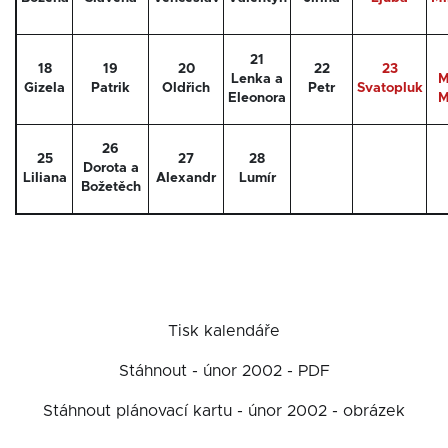
21
18
19
20
22
23
Lenka a
M
Gizela
Patrik
Oldřich
Petr
Svatopluk
Eleonora
M
26
25
27
28
Dorota a
Liliana
Alexandr
Lumír
Božetěch
Tisk kalendáře
Stáhnout - únor 2002 - PDF
Stáhnout plánovací kartu - únor 2002 - obrázek