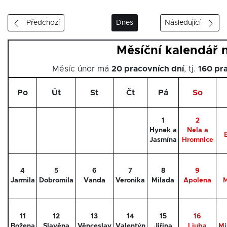
Předchozí
Dnes
Následující
Měsíční kalendář 
Měsíc únor má
20 pracovních dní
, tj.
160 pr
Po
Út
St
Čt
Pá
So
1
2
Hynek a
Nela a
Jasmína
Hromnice
4
5
6
7
8
9
Jarmila
Dobromila
Vanda
Veronika
Milada
Apolena
M
11
12
13
14
15
16
Božena
Slavěna
Věnceslav
Valentýn
Jiřina
Ljuba
Mi