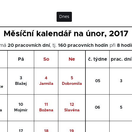
Dnes
Měsíční kalendář na únor, 2017
 má
20 pracovních dní
, tj.
160 pracovních hodin
při
8 hod
Pá
So
Ne
č. týdne
prac. dní
3
4
5
a
05
3
Blažej
Jarmila
Dobromila
ce
10
11
12
06
5
a
Mojmír
Božena
Slavěna
17
18
19