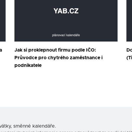
a
Jak si proklepnout firmu podle IČO:
Do
Průvodce pro chytrého zaměstnance i
(T
podnikatele
svátky, směnné kalendáře.