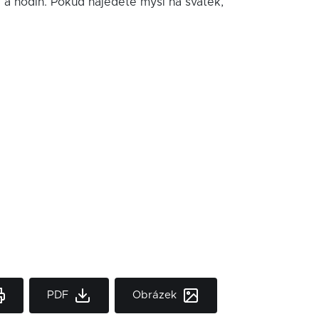
í a hodin. Pokud najedete myší na svátek,
PDF
Obrázek