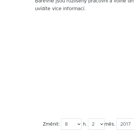
Barevně jsou rozlišeny pracovní a volné dn
uvídíte více informací.
Změnit:
h.
měs.