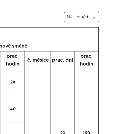
Následující
inové směně
prac.
prac.
č. měsíce
prac. dní
hodin
hodin
24
40
20
160