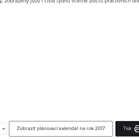
y, zobrazeny jsou i čísla týdnů včetně počtu pracovních dn
Tisk
Zobrazit plánovací kalendář na rok 2017