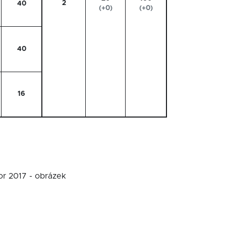
2
40
(+0)
(+0)
40
16
or 2017 - obrázek