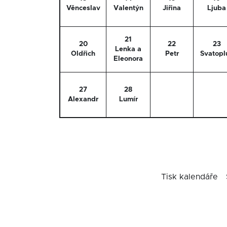
Věnceslav
Valentýn
Jiřina
Ljuba
21
20
22
23
Lenka a
Oldřich
Petr
Svatopl
Eleonora
27
28
Alexandr
Lumír
Tisk kalendáře