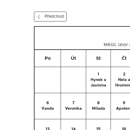
Předchozí
Měsíc únor
Po
Út
St
Čt
1
2
Hynek a
Nela 
Jasmína
Hromni
6
7
8
9
Vanda
Veronika
Milada
Apolen
13
14
15
16