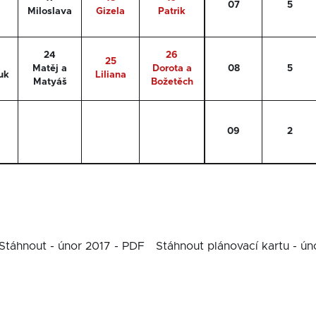
07
5
Miloslava
Gizela
Patrik
24
26
25
Matěj a
Dorota a
08
5
uk
Liliana
Matyáš
Božetěch
09
2
Stáhnout - únor 2017 - PDF
Stáhnout plánovací kartu - ún