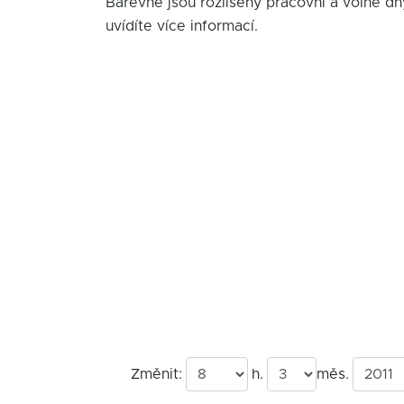
Barevně jsou rozlišeny pracovní a volné dn
uvídíte více informací.
Změnit:
h.
měs.