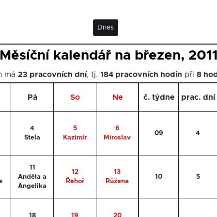
Dnes
Měsíční kalendář na březen, 201
en má
23 pracovních dní
, tj.
184 pracovních hodin
při
8 ho
Pá
So
Ne
č. týdne
prac. dní
4
5
6
09
4
Stela
Kazimír
Miroslav
11
12
13
Anděla a
10
5
e
Řehoř
Růžena
Angelika
18
19
20