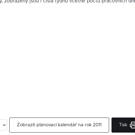
y, zobrazeny jsou i čísla týdnů včetně počtu pracovních dn
Tisk
Zobrazit plánovací kalendář na rok 2011