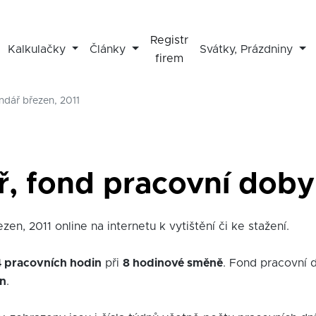
Registr
Kalkulačky
Články
Svátky, Prázdniny
firem
ndář březen, 2011
ř, fond pracovní doby 
en, 2011 online na internetu k vytištění či ke stažení.
4 pracovních hodin
při
8 hodinové směně
. Fond pracovní 
in
.