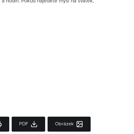
í a hodin. Pokud najedete myší na svátek,
PDF
Obrázek