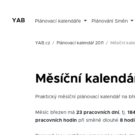
YAB
Plánovací kalendáře
Plánování Směn
YAB.cz
Plánovací kalendář 2011
Měsíční kale
Měsíční kalendá
Praktický měsíční plánovací kalendář na břez
Měsíc březen má
23 pracovních dní
, tj.
18
pracovních hodin
při směně dlouhé
8 hod