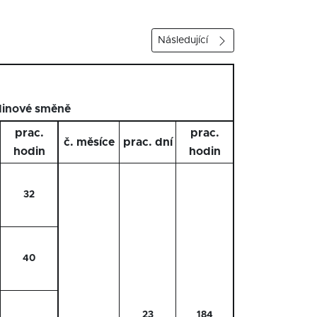
Následující
1
dinové směně
prac.
prac.
č. měsíce
prac. dní
hodin
hodin
32
40
23
184