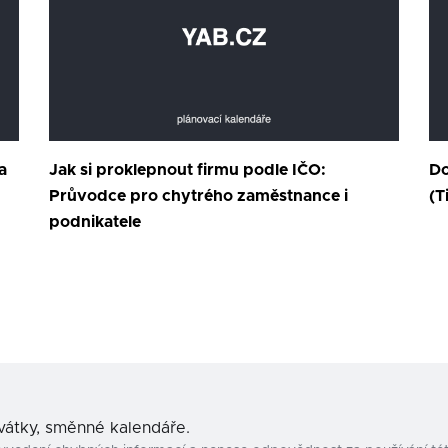
a
Jak si proklepnout firmu podle IČO:
Do
Průvodce pro chytrého zaměstnance i
(T
podnikatele
svátky, směnné kalendáře.