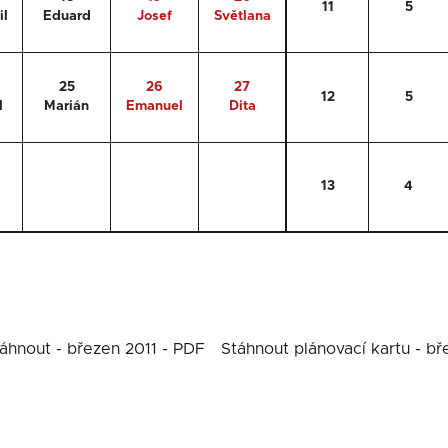
11
5
il
Eduard
Josef
Světlana
25
26
27
12
5
l
Marián
Emanuel
Dita
13
4
áhnout - březen 2011 - PDF
Stáhnout plánovací kartu - bř