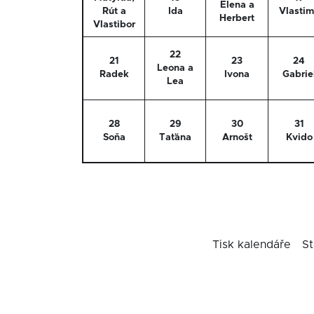
Elena a
Rút a
Ida
Vlastim
Herbert
Vlastibor
22
21
23
24
Leona a
Radek
Ivona
Gabrie
Lea
28
29
30
31
Soňa
Taťána
Arnošt
Kvido
Tisk kalendáře
St