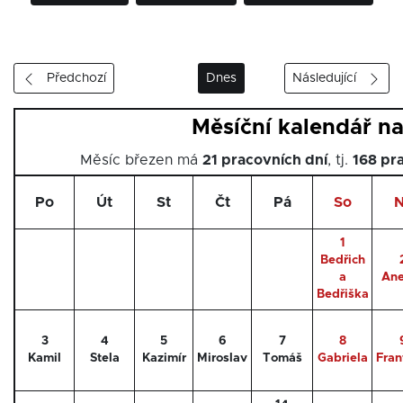
Předchozí
Dnes
Následující
Měsíční kalendář na
Měsíc březen má
21 pracovních dní
, tj.
168 pr
Po
Út
St
Čt
Pá
So
N
1
Bedřich
a
Ane
Bedřiška
3
4
5
6
7
8
Kamil
Stela
Kazimír
Miroslav
Tomáš
Gabriela
Fran