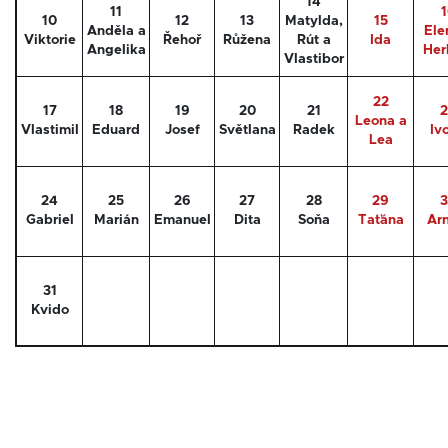
14
11
1
10
12
13
Matylda,
15
Anděla a
Ele
Viktorie
Řehoř
Růžena
Rút a
Ida
Angelika
Her
Vlastibor
22
17
18
19
20
21
2
Leona a
Vlastimil
Eduard
Josef
Světlana
Radek
Iv
Lea
24
25
26
27
28
29
3
Gabriel
Marián
Emanuel
Dita
Soňa
Taťána
Arn
31
Kvido