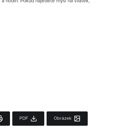
í a hodin. Pokud najedete myší na svátek,
PDF
Obrázek