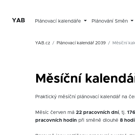
YAB
Plánovací kalendáře
Plánování Směn
YAB.cz
Plánovací kalendář 2039
Měsíční ka
Měsíční kalendá
Praktický měsíční plánovací kalendář na čer
Měsíc červen má
22 pracovních dní
, tj.
176
pracovních hodin
při směně dlouhé
8 hod