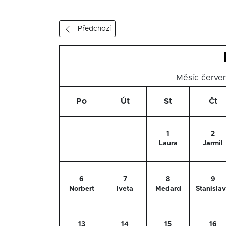
Předchozí
Měsíc červe
Po
Út
St
Čt
1
2
Laura
Jarmil
6
7
8
9
Norbert
Iveta
Medard
Stanisla
13
14
15
16