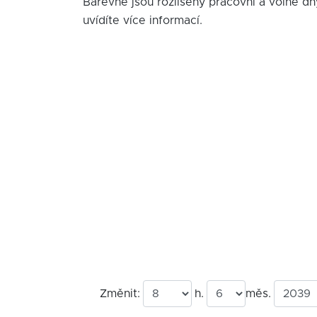
Barevně jsou rozlišeny pracovní a volné dn
uvídíte více informací.
Změnit:
h.
měs.