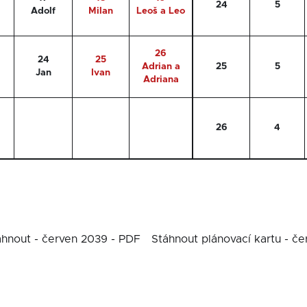
24
5
Adolf
Milan
Leoš a Leo
26
24
25
Adrian a
25
5
Jan
Ivan
Adriana
26
4
áhnout - červen 2039 - PDF
Stáhnout plánovací kartu - č