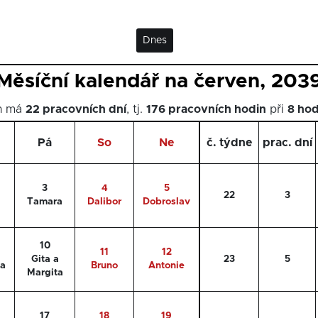
Dnes
Měsíční kalendář na červen, 203
n má
22 pracovních dní
, tj.
176 pracovních hodin
při
8 ho
Pá
So
Ne
č. týdne
prac. dní
3
4
5
22
3
Tamara
Dalibor
Dobroslav
10
11
12
Gita a
23
5
va
Bruno
Antonie
Margita
17
18
19