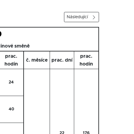
Následující
9
dinové směně
prac.
prac.
č. měsíce
prac. dní
hodin
hodin
24
40
22
176