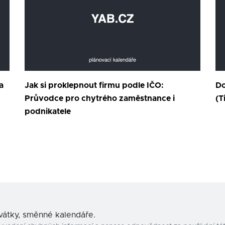
a
Jak si proklepnout firmu podle IČO:
Do
Průvodce pro chytrého zaměstnance i
(T
podnikatele
svátky, směnné kalendáře.