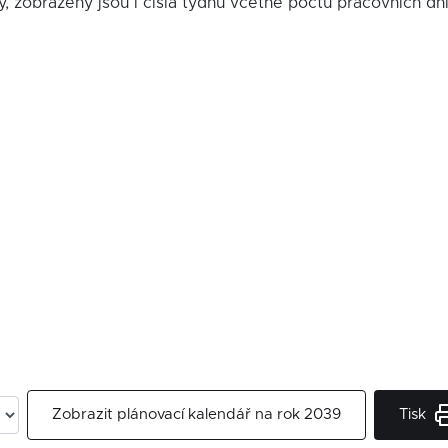
y, zobrazeny jsou i čísla týdnů včetně počtu pracovních dn
Tisk
Zobrazit plánovací kalendář na rok 2039