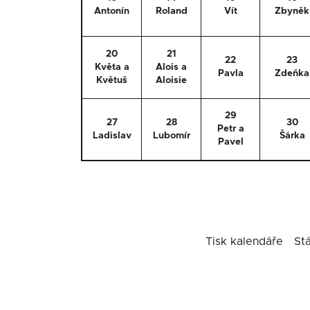
Antonín
Roland
Vít
Zbyněk
20
21
22
23
Květa a
Alois a
Pavla
Zdeňka
Květuš
Aloisie
29
27
28
30
Petr a
Ladislav
Lubomír
Šárka
Pavel
Tisk kalendáře
St