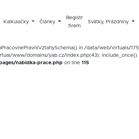
Registr
Kalkulačky
Články
Svátky, Prázdniny
firem
mapPracovnePravniVztahySchema() in /data/web/virtuals/1
irtual/www/domains/yab.cz/index.php(43): include_once() 
/pages/nabidka-prace.php
on line
115