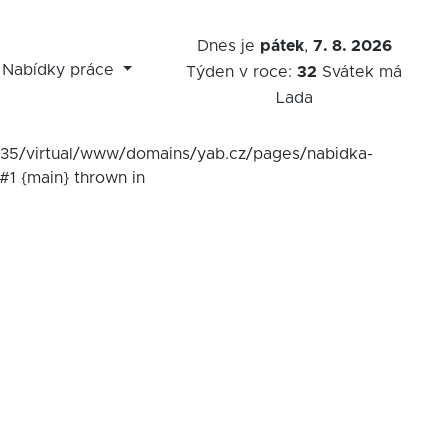
Dnes je
pátek
,
7. 8. 2026
Nabídky práce
Týden v roce:
32
Svátek má
Lada
7535/virtual/www/domains/yab.cz/pages/nabidka-
#1 {main} thrown in