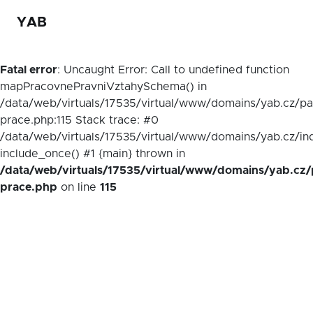
YAB
Fatal error
: Uncaught Error: Call to undefined function
mapPracovnePravniVztahySchema() in
/data/web/virtuals/17535/virtual/www/domains/yab.cz/p
prace.php:115 Stack trace: #0
/data/web/virtuals/17535/virtual/www/domains/yab.cz/in
include_once() #1 {main} thrown in
/data/web/virtuals/17535/virtual/www/domains/yab.cz/
prace.php
on line
115