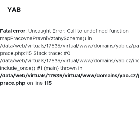
YAB
Fatal error
: Uncaught Error: Call to undefined function
mapPracovnePravniVztahySchema() in
/data/web/virtuals/17535/virtual/www/domains/yab.cz/p
prace.php:115 Stack trace: #0
/data/web/virtuals/17535/virtual/www/domains/yab.cz/in
include_once() #1 {main} thrown in
/data/web/virtuals/17535/virtual/www/domains/yab.cz/
prace.php
on line
115