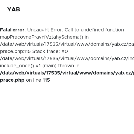
YAB
Fatal error
: Uncaught Error: Call to undefined function
mapPracovnePravniVztahySchema() in
/data/web/virtuals/17535/virtual/www/domains/yab.cz/p
prace.php:115 Stack trace: #0
/data/web/virtuals/17535/virtual/www/domains/yab.cz/in
include_once() #1 {main} thrown in
/data/web/virtuals/17535/virtual/www/domains/yab.cz/
prace.php
on line
115