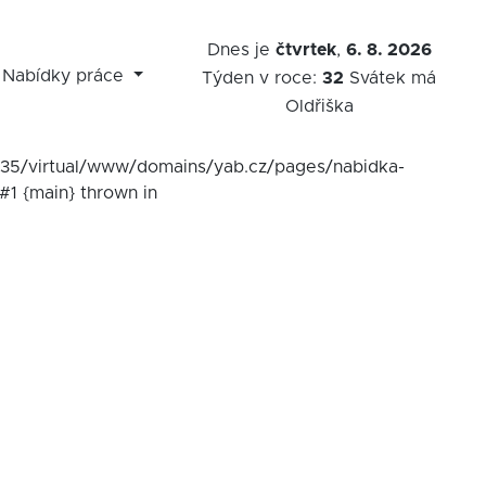
Dnes je
čtvrtek
,
6. 8. 2026
Nabídky práce
Týden v roce:
32
Svátek má
Oldřiška
7535/virtual/www/domains/yab.cz/pages/nabidka-
#1 {main} thrown in