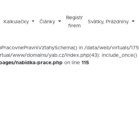
Registr
Kalkulačky
Články
Svátky, Prázdniny
firem
mapPracovnePravniVztahySchema() in /data/web/virtuals/1
irtual/www/domains/yab.cz/index.php(43): include_once() 
/pages/nabidka-prace.php
on line
115