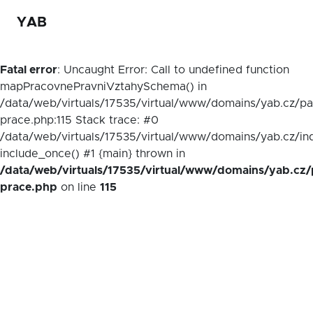
YAB
Fatal error
: Uncaught Error: Call to undefined function
mapPracovnePravniVztahySchema() in
/data/web/virtuals/17535/virtual/www/domains/yab.cz/p
prace.php:115 Stack trace: #0
/data/web/virtuals/17535/virtual/www/domains/yab.cz/in
include_once() #1 {main} thrown in
/data/web/virtuals/17535/virtual/www/domains/yab.cz/
prace.php
on line
115