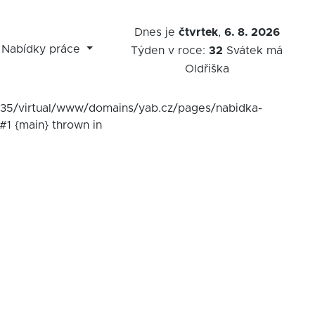
Dnes je
čtvrtek
,
6. 8. 2026
Nabídky práce
Týden v roce:
32
Svátek má
Oldřiška
7535/virtual/www/domains/yab.cz/pages/nabidka-
#1 {main} thrown in