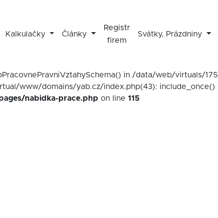
Registr
Kalkulačky
Články
Svátky, Prázdniny
firem
mapPracovnePravniVztahySchema() in /data/web/virtuals/1
irtual/www/domains/yab.cz/index.php(43): include_once() 
/pages/nabidka-prace.php
on line
115