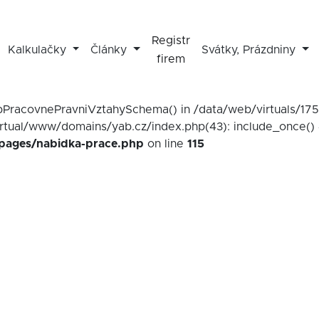
Registr
Kalkulačky
Články
Svátky, Prázdniny
firem
mapPracovnePravniVztahySchema() in /data/web/virtuals/1
irtual/www/domains/yab.cz/index.php(43): include_once() 
/pages/nabidka-prace.php
on line
115