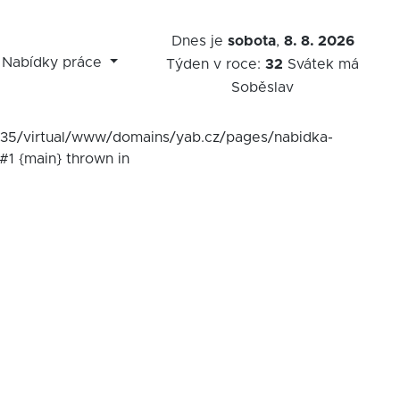
Dnes je
sobota
,
8. 8. 2026
Nabídky práce
Týden v roce:
32
Svátek má
Soběslav
7535/virtual/www/domains/yab.cz/pages/nabidka-
#1 {main} thrown in