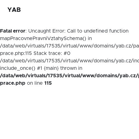
YAB
Fatal error
: Uncaught Error: Call to undefined function
mapPracovnePravniVztahySchema() in
/data/web/virtuals/17535/virtual/www/domains/yab.cz/p
prace.php:115 Stack trace: #0
/data/web/virtuals/17535/virtual/www/domains/yab.cz/in
include_once() #1 {main} thrown in
/data/web/virtuals/17535/virtual/www/domains/yab.cz/
prace.php
on line
115