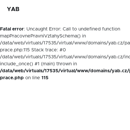
YAB
Fatal error
: Uncaught Error: Call to undefined function
mapPracovnePravniVztahySchema() in
/data/web/virtuals/17535/virtual/www/domains/yab.cz/p
prace.php:115 Stack trace: #0
/data/web/virtuals/17535/virtual/www/domains/yab.cz/in
include_once() #1 {main} thrown in
/data/web/virtuals/17535/virtual/www/domains/yab.cz/
prace.php
on line
115