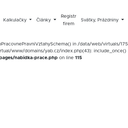
Registr
Kalkulačky
Články
Svátky, Prázdniny
firem
mapPracovnePravniVztahySchema() in /data/web/virtuals/1
irtual/www/domains/yab.cz/index.php(43): include_once() 
/pages/nabidka-prace.php
on line
115