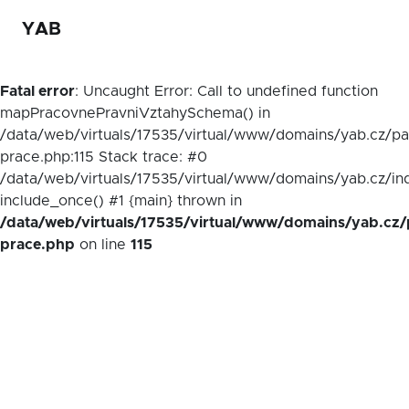
YAB
Fatal error
: Uncaught Error: Call to undefined function
mapPracovnePravniVztahySchema() in
/data/web/virtuals/17535/virtual/www/domains/yab.cz/p
prace.php:115 Stack trace: #0
/data/web/virtuals/17535/virtual/www/domains/yab.cz/in
include_once() #1 {main} thrown in
/data/web/virtuals/17535/virtual/www/domains/yab.cz/
prace.php
on line
115