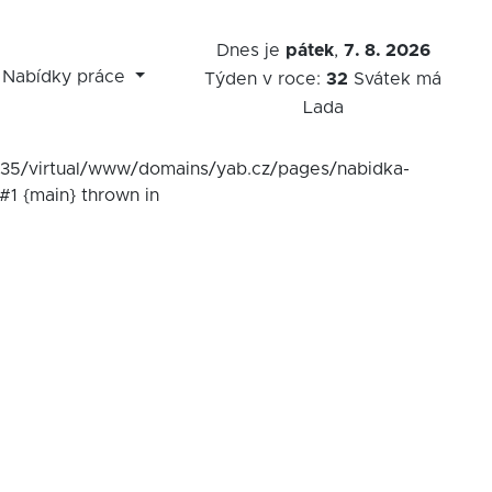
Dnes je
pátek
,
7. 8. 2026
Nabídky práce
Týden v roce:
32
Svátek má
Lada
7535/virtual/www/domains/yab.cz/pages/nabidka-
#1 {main} thrown in