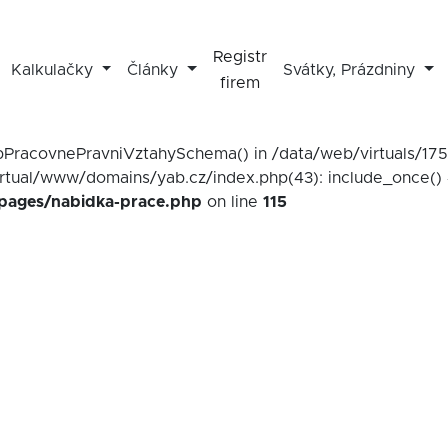
Registr
Kalkulačky
Články
Svátky, Prázdniny
firem
mapPracovnePravniVztahySchema() in /data/web/virtuals/1
irtual/www/domains/yab.cz/index.php(43): include_once() 
/pages/nabidka-prace.php
on line
115