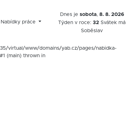
Dnes je
sobota
,
8. 8. 2026
Nabídky práce
Týden v roce:
32
Svátek má
Soběslav
7535/virtual/www/domains/yab.cz/pages/nabidka-
#1 {main} thrown in