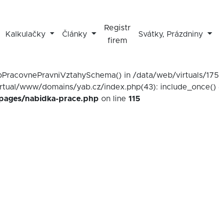
Registr
Kalkulačky
Články
Svátky, Prázdniny
firem
mapPracovnePravniVztahySchema() in /data/web/virtuals/1
irtual/www/domains/yab.cz/index.php(43): include_once() 
/pages/nabidka-prace.php
on line
115