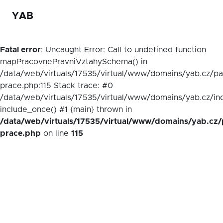
YAB
Fatal error
: Uncaught Error: Call to undefined function
mapPracovnePravniVztahySchema() in
/data/web/virtuals/17535/virtual/www/domains/yab.cz/p
prace.php:115 Stack trace: #0
/data/web/virtuals/17535/virtual/www/domains/yab.cz/in
include_once() #1 {main} thrown in
/data/web/virtuals/17535/virtual/www/domains/yab.cz/
prace.php
on line
115