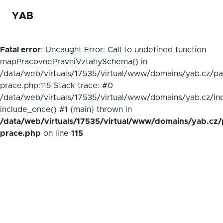
YAB
Fatal error
: Uncaught Error: Call to undefined function
mapPracovnePravniVztahySchema() in
/data/web/virtuals/17535/virtual/www/domains/yab.cz/p
prace.php:115 Stack trace: #0
/data/web/virtuals/17535/virtual/www/domains/yab.cz/in
include_once() #1 {main} thrown in
/data/web/virtuals/17535/virtual/www/domains/yab.cz/
prace.php
on line
115