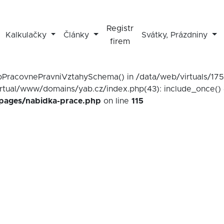
Registr
Kalkulačky
Články
Svátky, Prázdniny
firem
mapPracovnePravniVztahySchema() in /data/web/virtuals/1
irtual/www/domains/yab.cz/index.php(43): include_once() 
/pages/nabidka-prace.php
on line
115