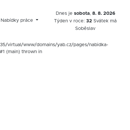
Dnes je
sobota
,
8. 8. 2026
Nabídky práce
Týden v roce:
32
Svátek má
Soběslav
7535/virtual/www/domains/yab.cz/pages/nabidka-
#1 {main} thrown in