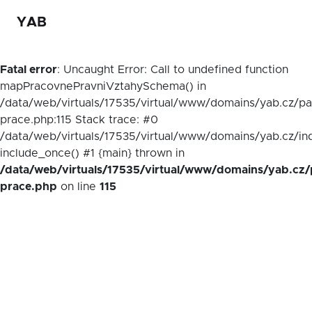
YAB
Fatal error
: Uncaught Error: Call to undefined function
mapPracovnePravniVztahySchema() in
/data/web/virtuals/17535/virtual/www/domains/yab.cz/p
prace.php:115 Stack trace: #0
/data/web/virtuals/17535/virtual/www/domains/yab.cz/in
include_once() #1 {main} thrown in
/data/web/virtuals/17535/virtual/www/domains/yab.cz/
prace.php
on line
115