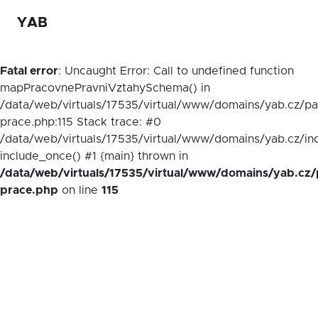
YAB
Fatal error
: Uncaught Error: Call to undefined function
mapPracovnePravniVztahySchema() in
/data/web/virtuals/17535/virtual/www/domains/yab.cz/p
prace.php:115 Stack trace: #0
/data/web/virtuals/17535/virtual/www/domains/yab.cz/in
include_once() #1 {main} thrown in
/data/web/virtuals/17535/virtual/www/domains/yab.cz/
prace.php
on line
115